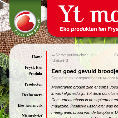
←
Verse peulvruchten uit
Oo
Home
Kimswerd
Frysk Eko
Een goed gevuld broodje
Produkt
Geplaatst op
12 september 2014
door
f
Producten
Meergranen broden zien er soms voedz
in werkelijkheid zijn. Tot deze conclus
Deelnemers
Consumentenbond in de september edi
Eko-keurmerk
magazine. Positieve uitschieter was he
meergranen brood van de Ekoplaza. D
Nieuwsbrief