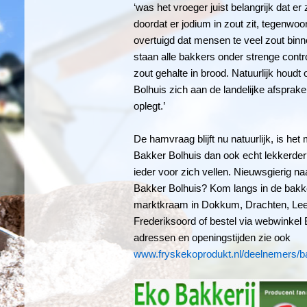
‘was het vroeger juist belangrijk dat er
doordat er jodium in zout zit, tegenwoo
overtuigd dat mensen te veel zout bin
staan alle bakkers onder strenge contro
zout gehalte in brood. Natuurlijk houdt
Bolhuis zich aan de landelijke afsprak
oplegt.’
De hamvraag blijft nu natuurlijk, is he
Bakker Bolhuis dan ook echt lekkerde
ieder voor zich vellen. Nieuwsgierig na
Bakker Bolhuis? Kom langs in de bakker
marktkraam in Dokkum, Drachten, Le
Frederiksoord of bestel via webwinkel 
adressen en openingstijden zie ook
www.fryskekoprodukt.nl/deelnemers/ba