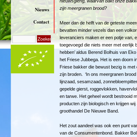
nieuwsgierig, waarvan bakt onze Bakker
zijn meergranen brood?
Nieuws
Contact
Meer dan de helft van de geteste mee
bevatten minder vezels dan een volko
leveranciers maken er een potje van, 
toegevoegd die niets meer met eerlijk
hebben’ aldus Berend Bolhuis van Eko B
het Friese Jubbega. Het is een doorn i
Friese bakker die bewust bezig is met 
zijn broden. ‘In ons meergranen brood
lijnzaad, sesamzaad, zonnebloempitten
gepelde gierst, roggevlokken, havervl
en tarwe. Het geheel wordt bestrooid 
producten zijn biologisch en krijgen wi
groothandel De Nieuwe Band.
Het zout aandeel was ook een punt van
van de Consumentenbond. Bakker Bolhu