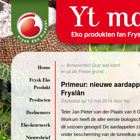
←
Antwoorden Quiz wat komt
Home
er uit de Friese grond
Frysk Eko
Primeur: nieuwe aardapp
Produkt
Fryslân
Producten
Geplaatst op
12 mei 2014
door
fep
Deelnemers
Teler Jan Pieter van der Plaats van It G
Workum heeft de aller eerste biologis
Eko-keurmerk
dit seizoen geoogst! De aardappelen z
onder bescherming van de tunnelkas 
Nieuwsbrief