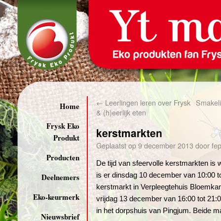
←
Leerlingen leren over Frysk
Smakeli
Home
& (h)eerlijk eten
Frysk Eko
kerstmarkten
Produkt
Geplaatst op
9 december 2013
door
fe
Producten
De tijd van sfeervolle kerstmarkten is
is er dinsdag 10 december van 10:00 t
Deelnemers
kerstmarkt in Verpleegtehuis Bloemka
Eko-keurmerk
vrijdag 13 december van 16:00 tot 21:
in het dorpshuis van Pingjum. Beide ma
Nieuwsbrief