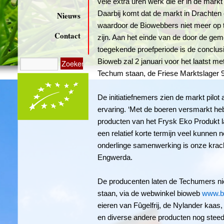
vele extra uren werk die er in de mark
Daarbij komt dat de markt in Drachten
Nieuws
waardoor de Biowebbers niet meer op 
Contact
zijn. Aan het einde van de door de g
toegekende proefperiode is de conclus
Bioweb zal 2 januari voor het laatst m
Techum staan, de Friese Marktslager 9 
De initiatiefnemers zien de markt pilot
ervaring. ‘Met de boeren versmarkt heb
producten van het Frysk Eko Produkt la
een relatief korte termijn veel kunnen 
onderlinge samenwerking is onze krach
Engwerda.
De producenten laten de Techumers ni
staan, via de webwinkel bioweb
www.b
eieren van Fûgelfrij, de Nylander kaas, 
en diverse andere producten nog steed