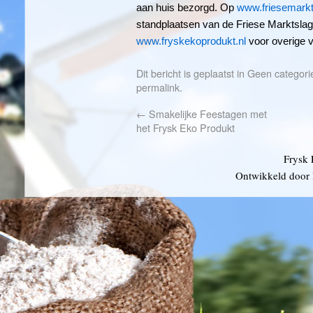
aan huis bezorgd. Op
www.friesemarkt
standplaatsen van de Friese Marktslage
www.fryskekoprodukt.nl
voor overige 
Dit bericht is geplaatst in
Geen categori
permalink
.
←
Smakelijke Feestagen met
het Frysk Eko Produkt
Frysk 
Ontwikkeld door