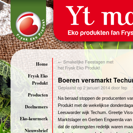
←
Smakelijke Feestagen met
Home
het Frysk Eko Produkt
Frysk Eko
Boeren versmarkt Techu
Produkt
Geplaatst op
2 januari 2014
door
fep
Producten
Na beraad stoppen de producenten va
Produkt met de wekelijkse donderdaga
Deelnemers
Leeuwarder wijk Techum. Greetje Viss
Eko-keurmerk
Marktslager en Gerben Engwerda van
dat de opbrengsten redelijk waren maa
Nieuwsbrief