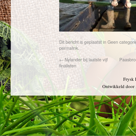
Dit bericht is geplaatst in
Geen categori
permalink
.
←
Nylander bij laatste vijf
Paasbro
finalisten
Frysk 
Ontwikkeld door