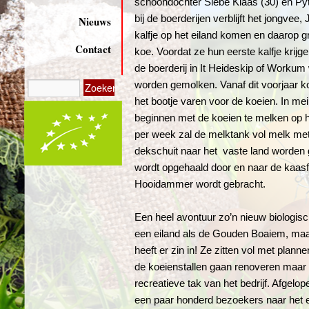
schoondochter Siebe Klaas (30) en Pyts
bij de boerderijen verblijft het jongvee,
Nieuws
kalfje op het eiland komen en daarop g
Contact
koe. Voordat ze hun eerste kalfje krijg
de boerderij in It Heideskip of Workum
worden gemolken. Vanaf dit voorjaar k
het bootje varen voor de koeien. In me
beginnen met de koeien te melken op h
per week zal de melktank vol melk me
dekschuit naar het vaste land worden 
wordt opgehaald door en naar de kaas
Hooidammer wordt gebracht.
Een heel avontuur zo’n nieuw biologisc
een eiland als de Gouden Boaiem, maa
heeft er zin in! Ze zitten vol met plann
de koeienstallen gaan renoveren maar 
recreatieve tak van het bedrijf. Afgelo
een paar honderd bezoekers naar het e