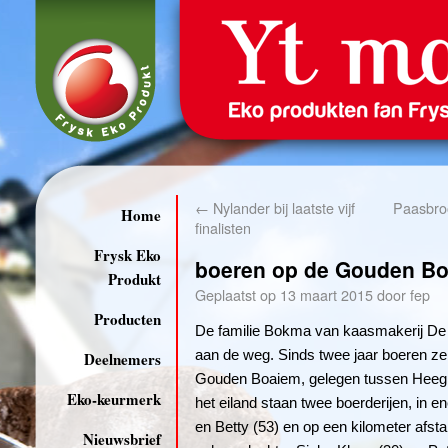
←
Nylander bij laatste vijf
Paasbro
Home
finalisten
Frysk Eko
boeren op de Gouden B
Produkt
Geplaatst op
13 maart 2015
door
fep
Producten
De familie Bokma van kaasmakerij De
aan de weg. Sinds twee jaar boeren ze 
Deelnemers
Gouden Boaiem, gelegen tussen Hee
Eko-keurmerk
het eiland staan twee boerderijen, in 
en Betty (53) en op een kilometer afst
Nieuwsbrief