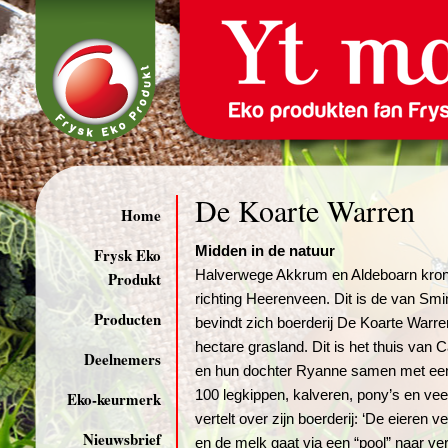
De Koarte Warren
Home
Midden in de natuur
Frysk Eko
Halverwege Akkrum en Aldeboarn kron
Produkt
richting Heerenveen. Dit is de van Sm
Producten
bevindt zich boerderij De Koarte Warr
hectare grasland. Dit is het thuis van 
Deelnemers
en hun dochter Ryanne samen met een
100 legkippen, kalveren, pony’s en vee
Eko-keurmerk
vertelt over zijn boerderij: ‘De eieren 
Nieuwsbrief
en de melk gaat via een “pool” naar ver