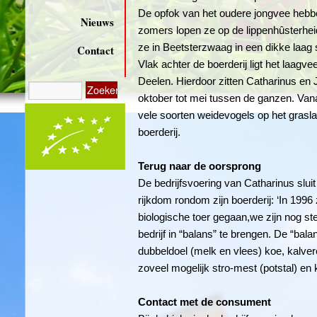
De opfok van het oudere jongvee hebb
Nieuws
zomers lopen ze op de lippenhûsterheid
ze in Beetsterzwaag in een dikke laag st
Contact
Vlak achter de boerderij ligt het laagv
Deelen. Hierdoor zitten Catharinus en 
oktober tot mei tussen de ganzen. Vana
vele soorten weidevogels op het gras
boerderij.
Terug naar de oorsprong
De bedrijfsvoering van Catharinus sluit 
rijkdom rondom zijn boerderij: ‘In 1996
biologische toer gegaan,we zijn nog s
bedrijf in “balans” te brengen. De “bal
dubbeldoel (melk en vlees) koe, kalver
zoveel mogelijk stro-mest (potstal) en k
Contact met de consument