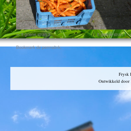
it griene stran 3
It griene stran 1
Bookmark de
permalink
.
Frysk 
Ontwikkeld door