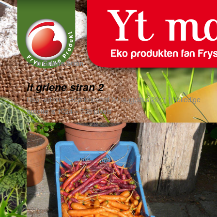
←
It Griene Strân
it griene stran 2
Door
admin
|
Gepubliceerd
24 augustus 2011
|
Volledige
grootte is
1024 × 768
pixels