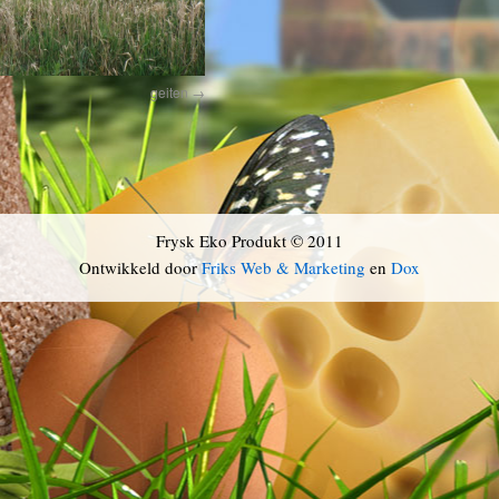
geiten
Frysk Eko Produkt © 2011
Ontwikkeld door
Friks Web & Marketing
en
Dox