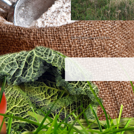
Bookmark de
permalink
.