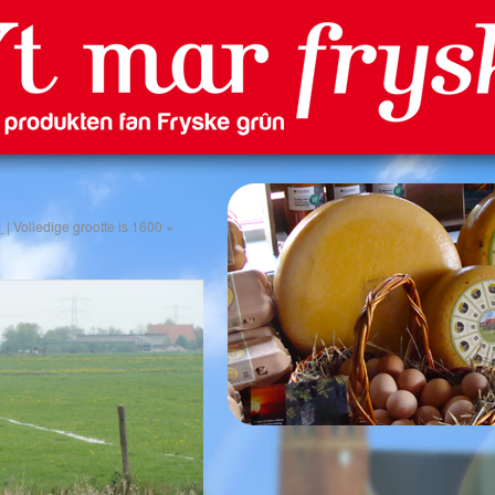
 Louwsmar
1
|
Volledige grootte is
1600 ×