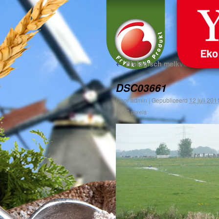
←
Biologisch melkveebedrijf
DSC03661
Door
admin
|
Gepubliceerd
12 juli 201
1067
pixels