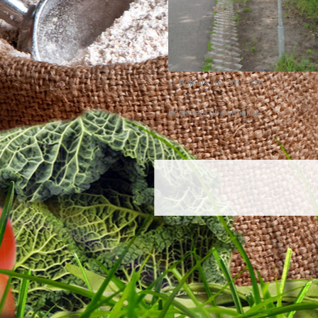
Bolhuis juni 2011 036
Bookmark de
permalink
.