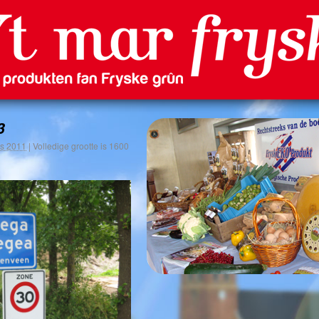
3
us 2011
|
Volledige grootte is
1600