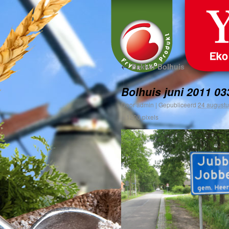
←
Bakker Bolhuis
Bolhuis juni 2011 03
Door
admin
|
Gepubliceerd
24 august
× 1200
pixels