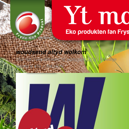
←
Muziek, molens, markt en meer in Woudsend
woudsend altyd wolkom
Door
fep
|
Gepubliceerd
10 september 2013
|
Volledige
grootte is
439 × 398
pixels