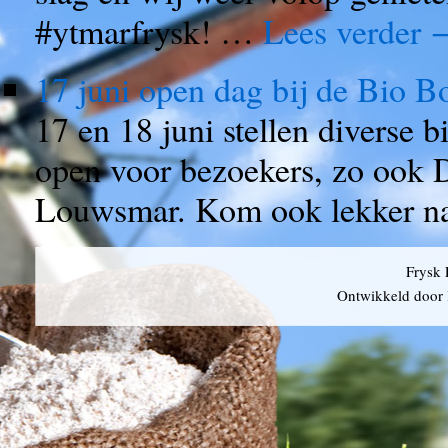
#ytmarfrysk! …
Lees verder
17 juni open dag bij de Bio B
17 en 18 juni stellen diverse 
open voor bezoekers, zo ook
Louwsmar. Kom ook lekker naa
Frysk 
Ontwikkeld door